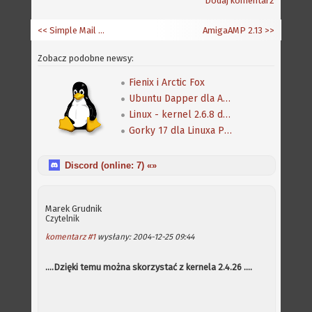
Dodaj komentarz
<< Simple Mail 0.24
AmigaAMP 2.13
>>
Zobacz podobne newsy:
Fienix i Arctic Fox
Ubuntu Dapper dla Amigi ONE
Linux - kernel 2.6.8 dla Amigi One
Gorky 17 dla Linuxa PPC
Discord (online:
7
) «»
Marek Grudnik
Czytelnik
komentarz #1
wysłany: 2004-12-25 09:44
....Dzięki temu można skorzystać z kernela 2.4.26 ....