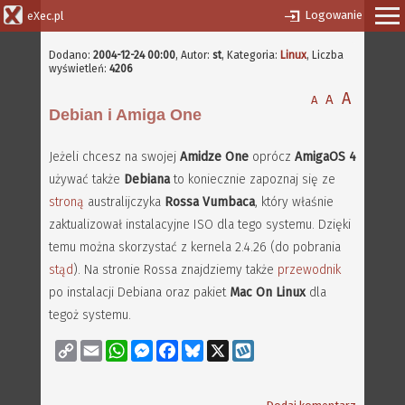
Logowanie
eXec.pl
Dodano:
2004-12-24 00:00
,
Autor:
st
, Kategoria:
Linux
, Liczba
wyświetleń:
4206
A
A
A
Debian i Amiga One
Jeżeli chcesz na swojej
Amidze One
oprócz
AmigaOS 4
używać także
Debiana
to koniecznie zapoznaj się ze
stroną
australijczyka
Rossa Vumbaca
, który właśnie
zaktualizował instalacyjne ISO dla tego systemu. Dzięki
temu można skorzystać z kernela 2.4.26 (do pobrania
stąd
). Na stronie Rossa znajdziemy także
przewodnik
po instalacji Debiana oraz pakiet
Mac On Linux
dla
tegoż systemu.
Copy
Email
WhatsApp
Messenger
Facebook
Bluesky
X
Wykop
Link