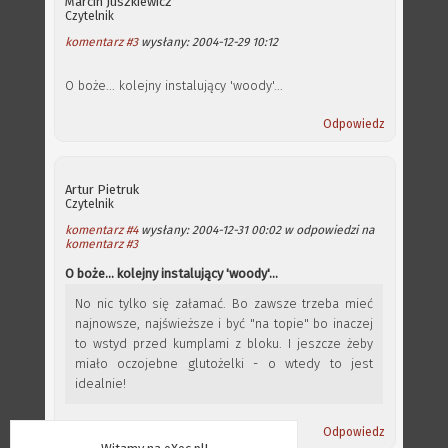
Marcin Juszkiewicz
Czytelnik
komentarz #3
wysłany: 2004-12-29 10:12
O boże... kolejny instalujący 'woody'...
Odpowiedz
Artur Pietruk
Czytelnik
komentarz #4
wysłany: 2004-12-31 00:02 w odpowiedzi na
komentarz #3
O boże... kolejny instalujący 'woody'...
No nic tylko się załamać. Bo zawsze trzeba mieć
najnowsze, najświeższe i być "na topie" bo inaczej
to wstyd przed kumplami z bloku. I jeszcze żeby
miało oczojebne glutożelki - o wtedy to jest
idealnie!
Odpowiedz