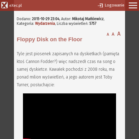
Logowanie
eXec.pl
Dodano:
2015-10-29 23:04
,
Autor:
Mikołaj Małkiewicz
,
Kategoria:
Wydarzenia
, Liczba wyświetleń:
5757
A
A
A
Floppy Disk on the Floor
Tyle jest piosenek zapisanych na dyskietkach (pamięta
ktoś Cannon Fodder?) więc nadszedł czas na song o
samej dyskietce. Kawałek pochodzi z 2008 roku, ma
ponad milion wyświetleń, a jego autorem jest Toby
Turner, posłuchajcie: