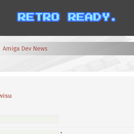
Amiga Dev News
wisu
*