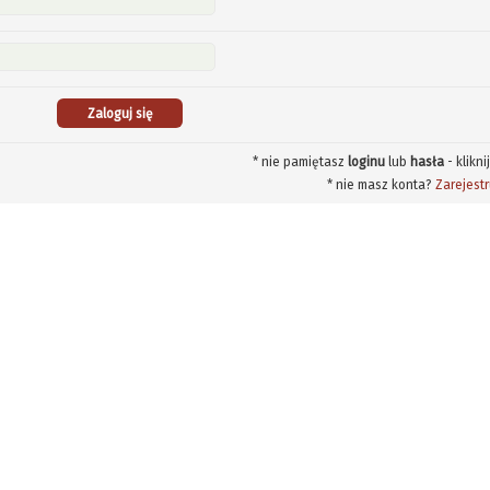
* nie pamiętasz
loginu
lub
hasła
- klikni
* nie masz konta?
Zarejestr