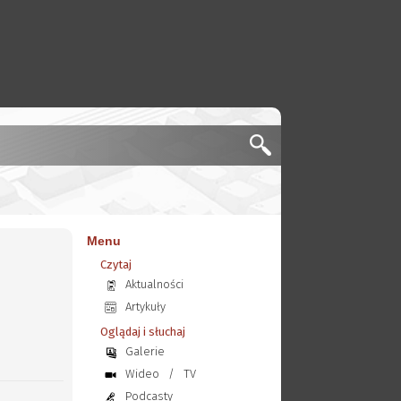
Menu
Czytaj
Aktualności
Artykuły
Oglądaj i słuchaj
Galerie
Wideo
/
TV
Podcasty