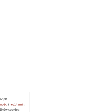
c.pl!
tności
i
regulamin
,
lików cookies: