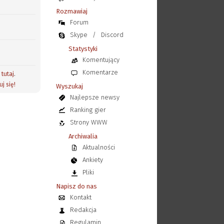
Rozmawiaj
Forum
Skype
/
Discord
Statystyki
Komentujący
Komentarze
j
tutaj
.
uj się!
Wyszukaj
Najlepsze newsy
Ranking gier
Strony WWW
Archiwalia
Aktualności
Ankiety
Pliki
Napisz do nas
Kontakt
Redakcja
Regulamin