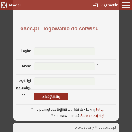
Logowanie
eXec.pl
eXec.pl - logowanie do serwisu
Login:
*
Hasło:
Wyścigi
na Amigę
na L...
* nie pamiętasz
loginu
lub
hasła
- kliknij
tutaj
.
* nie masz konta?
Zarejestruj się!
Projekt strony ©
dev.exec.pl