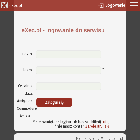
Logowanie
eXec.pl
eXec.pl - logowanie do serwisu
Login:
*
Hasło:
Ostatnia
duża
Amiga od
Commodore
- Amiga...
* nie pamiętasz
loginu
lub
hasła
- kliknij
tutaj
.
* nie masz konta?
Zarejestruj się!
Projekt strony ©
dev.exec.pl