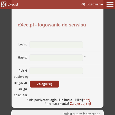
Logowanie
eXec.pl
eXec.pl - logowanie do serwisu
Login:
*
Hasło:
Polski
papierowy
magazyn
- Amiga
Computer...
* nie pamiętasz
loginu
lub
hasła
- kliknij
tutaj
.
* nie masz konta?
Zarejestruj się!
Projekt strony ©
dev.exec.pl