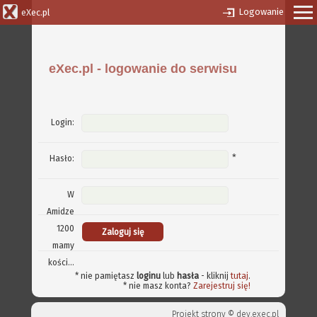
Logowanie
eXec.pl
eXec.pl - logowanie do serwisu
Login:
*
Hasło:
W
Amidze
1200
mamy
kości...
* nie pamiętasz
loginu
lub
hasła
- kliknij
tutaj
.
* nie masz konta?
Zarejestruj się!
Projekt strony ©
dev.exec.pl