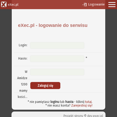
Logowanie
eXec.pl
eXec.pl - logowanie do serwisu
Login:
*
Hasło:
W
Amidze
1200
mamy
kości...
* nie pamiętasz
loginu
lub
hasła
- kliknij
tutaj
.
* nie masz konta?
Zarejestruj się!
Projekt strony ©
dev.exec.pl