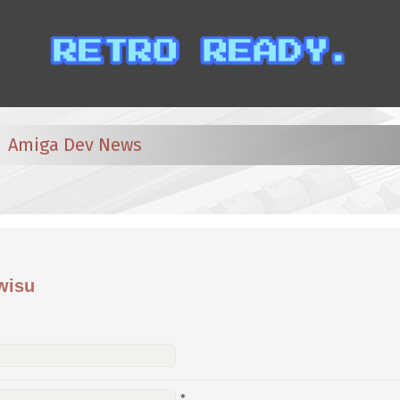
Amiga Dev News
wisu
*