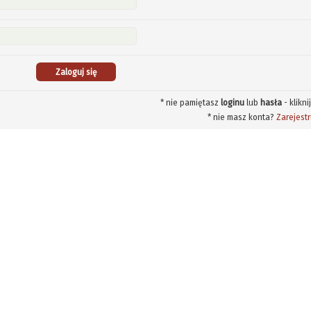
* nie pamiętasz
loginu
lub
hasła
- klikni
* nie masz konta?
Zarejestr