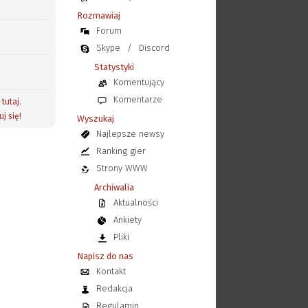
Rozmawiaj
Forum
Skype
/
Discord
Statystyki
Komentujący
Komentarze
j
tutaj
.
uj się!
Wyszukaj
Najlepsze newsy
Ranking gier
Strony WWW
Archiwalia
Aktualności
Ankiety
Pliki
Napisz do nas
Kontakt
Redakcja
Regulamin