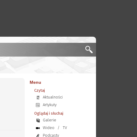
Menu
Czytaj
Aktualności
Artykuły
Oglądaj i słuchaj
Galerie
Wideo
/
TV
Podcasty