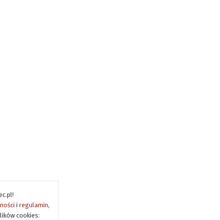
c.pl!
tności
i
regulamin
,
lików cookies: