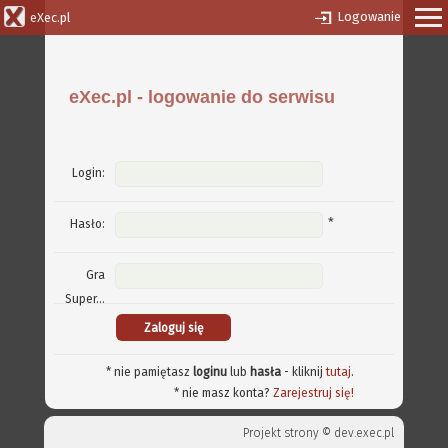
Logowanie
eXec.pl
eXec.pl - logowanie do serwisu
Login:
*
Hasło:
Gra
Super...
* nie pamiętasz
loginu
lub
hasła
- kliknij
tutaj
.
* nie masz konta?
Zarejestruj się!
Projekt strony ©
dev.exec.pl