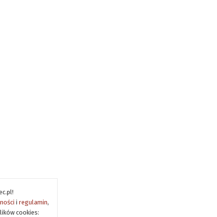
c.pl!
tności
i
regulamin
,
lików cookies: