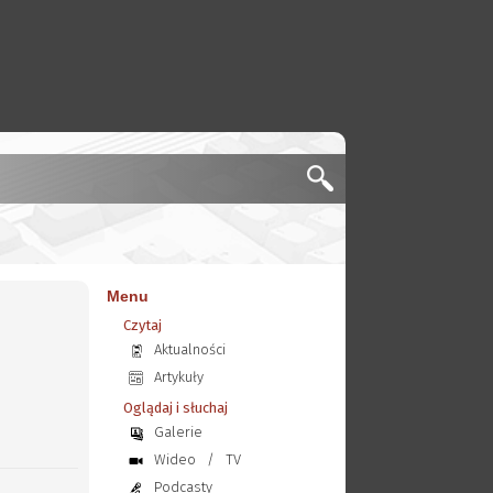
Menu
Czytaj
Aktualności
Artykuły
Oglądaj i słuchaj
Galerie
Wideo
/
TV
Podcasty