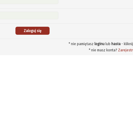
* nie pamiętasz
loginu
lub
hasła
- klikni
* nie masz konta?
Zarejestr