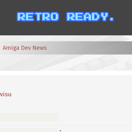
Amiga Dev News
wisu
*