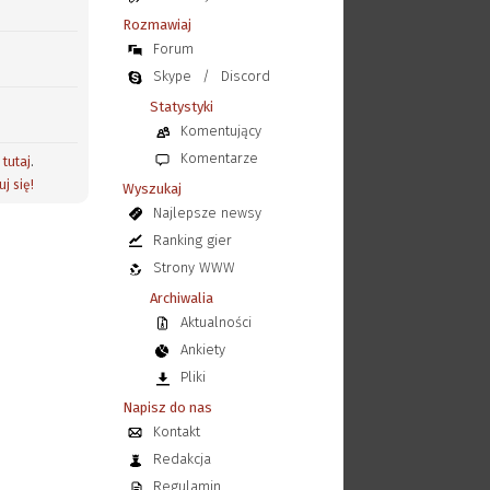
Rozmawiaj
Forum
Skype
/
Discord
Statystyki
Komentujący
Komentarze
j
tutaj
.
uj się!
Wyszukaj
Najlepsze newsy
Ranking gier
Strony WWW
Archiwalia
Aktualności
Ankiety
Pliki
Napisz do nas
Kontakt
Redakcja
Regulamin