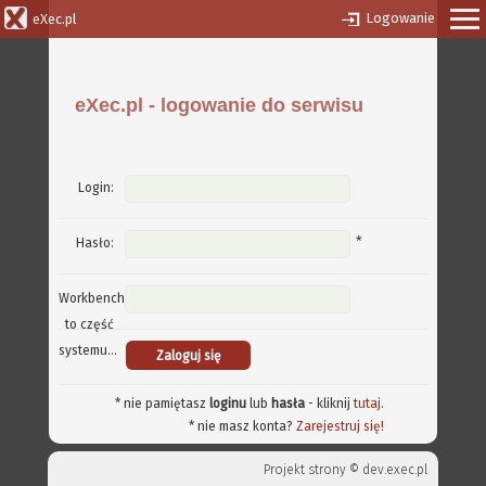
Logowanie
eXec.pl
eXec.pl - logowanie do serwisu
Login:
*
Hasło:
Workbench
to część
systemu...
* nie pamiętasz
loginu
lub
hasła
- kliknij
tutaj
.
* nie masz konta?
Zarejestruj się!
Projekt strony ©
dev.exec.pl