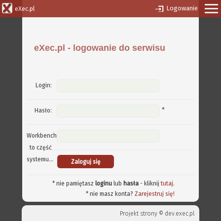
Logowanie
eXec.pl
eXec.pl - logowanie do serwisu
Login:
*
Hasło:
Workbench
to część
systemu...
* nie pamiętasz
loginu
lub
hasła
- kliknij
tutaj
.
* nie masz konta?
Zarejestruj się!
Projekt strony ©
dev.exec.pl