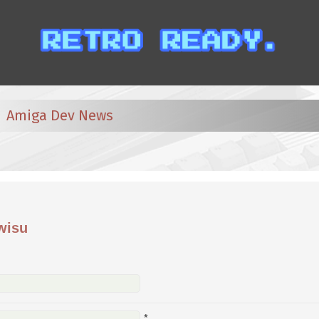
Amiga Dev News
wisu
*