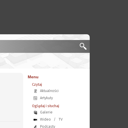
Menu
Czytaj
Aktualności
Artykuły
Oglądaj i słuchaj
Galerie
Wideo
/
TV
Podcasty