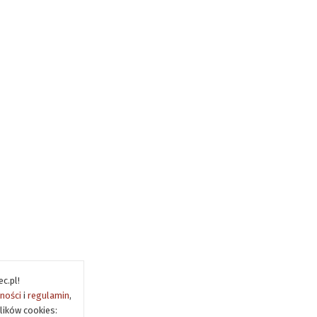
c.pl!
tności
i
regulamin
,
lików cookies: