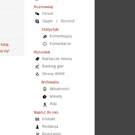
Rozmawiaj
Forum
Skype
/
Discord
Statystyki
Komentujący
Komentarze
j
tutaj
.
uj się!
Wyszukaj
Najlepsze newsy
Ranking gier
Strony WWW
Archiwalia
Aktualności
Ankiety
Pliki
Napisz do nas
Kontakt
Redakcja
Regulamin