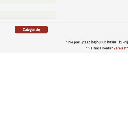
* nie pamiętasz
loginu
lub
hasła
- klikni
* nie masz konta?
Zarejestr