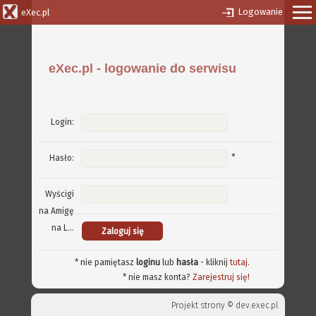
Logowanie
eXec.pl
eXec.pl - logowanie do serwisu
Login:
*
Hasło:
Wyścigi
na Amigę
na L...
* nie pamiętasz
loginu
lub
hasła
- kliknij
tutaj
.
* nie masz konta?
Zarejestruj się!
Projekt strony ©
dev.exec.pl