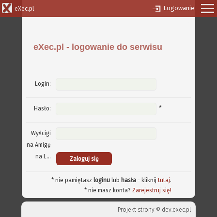
Logowanie
eXec.pl
eXec.pl - logowanie do serwisu
Login:
*
Hasło:
Wyścigi
na Amigę
na L...
* nie pamiętasz
loginu
lub
hasła
- kliknij
tutaj
.
* nie masz konta?
Zarejestruj się!
Projekt strony ©
dev.exec.pl