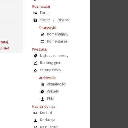
Rozmawiaj
Forum
Skype
/
Discord
Statystyki
Komentujący
Komentarze
j
tutaj
.
uj się!
Wyszukaj
Najlepsze newsy
Ranking gier
Strony WWW
Archiwalia
Aktualności
Ankiety
Pliki
Napisz do nas
Kontakt
Redakcja
Regulamin