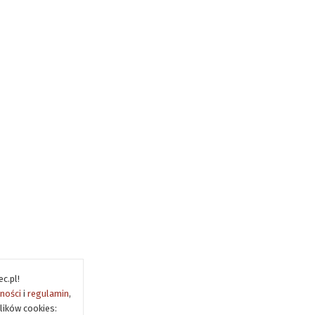
c.pl!
tności
i
regulamin
,
lików cookies: