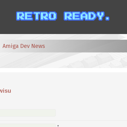
Amiga Dev News
wisu
*