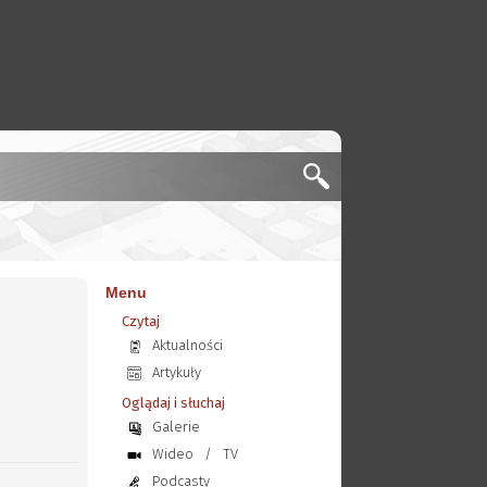
Menu
Czytaj
Aktualności
Artykuły
Oglądaj i słuchaj
Galerie
Wideo
/
TV
Podcasty