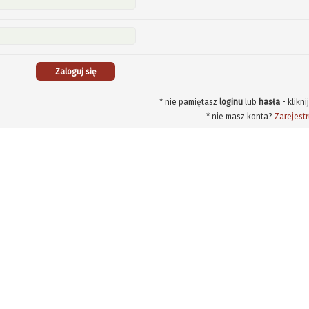
* nie pamiętasz
loginu
lub
hasła
- klikni
* nie masz konta?
Zarejestr