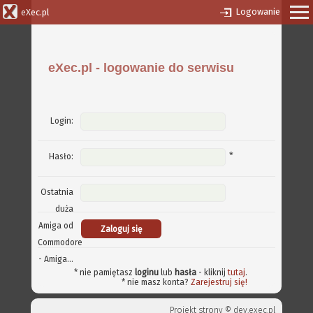
Logowanie
eXec.pl
eXec.pl - logowanie do serwisu
Login:
*
Hasło:
Ostatnia
duża
Amiga od
Commodore
- Amiga...
* nie pamiętasz
loginu
lub
hasła
- kliknij
tutaj
.
* nie masz konta?
Zarejestruj się!
Projekt strony ©
dev.exec.pl