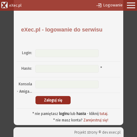
Logowanie
eXec.pl
eXec.pl - logowanie do serwisu
Login:
*
Hasło:
Konsola
- Amiga...
* nie pamiętasz
loginu
lub
hasła
- kliknij
tutaj
.
* nie masz konta?
Zarejestruj się!
Projekt strony ©
dev.exec.pl