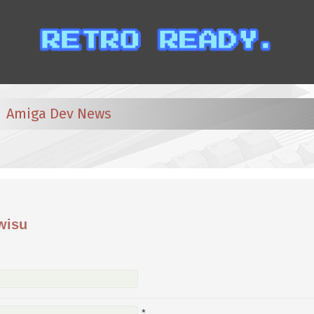
Amiga Dev News
wisu
*