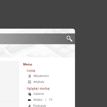
Menu
Czytaj
Aktualności
Artykuły
Oglądaj i słuchaj
Galerie
Wideo
/
TV
Podcasty