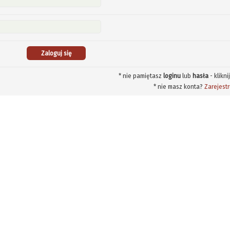
* nie pamiętasz
loginu
lub
hasła
- klikni
* nie masz konta?
Zarejestr