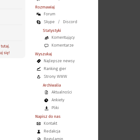
Rozmawiaj
Forum
Skype
/
Discord
Statystyki
Komentujący
Komentarze
j
tutaj
.
uj się!
Wyszukaj
Najlepsze newsy
Ranking gier
Strony WWW
Archiwalia
Aktualności
Ankiety
Pliki
Napisz do nas
Kontakt
Redakcja
Regulamin