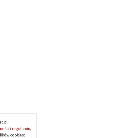
c.pl!
tności
i
regulamin
,
lików cookies: