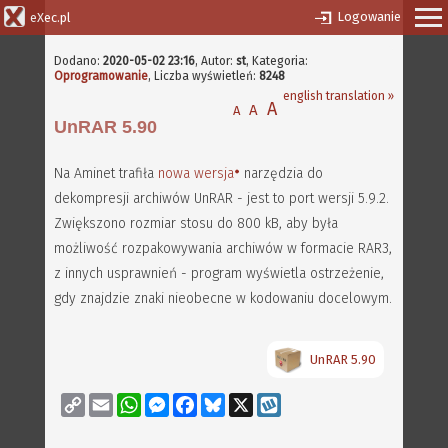
Logowanie
eXec.pl
Dodano:
2020-05-02 23:16
,
Autor:
st
, Kategoria:
Oprogramowanie
, Liczba wyświetleń:
8248
english translation »
A
A
A
UnRAR 5.90
Na Aminet trafiła
nowa wersja
narzędzia do
dekompresji archiwów UnRAR - jest to port wersji 5.9.2.
Zwiększono rozmiar stosu do 800 kB, aby była
możliwość rozpakowywania archiwów w formacie RAR3,
z innych usprawnień - program wyświetla ostrzeżenie,
gdy znajdzie znaki nieobecne w kodowaniu docelowym.
UnRAR 5.90
Copy
Email
WhatsApp
Messenger
Facebook
Bluesky
X
Wykop
Link