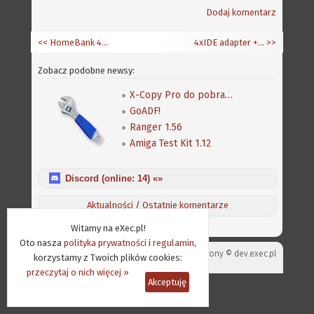
Dodaj komentarz
<< HomeBank 4.6.3
4xIDE adapter + FastIDE dla A600/1200
>>
Zobacz podobne newsy:
X-Copy Pro do pobrania także z Amiga Future
GoADF!
Ranger 1.56
Amiga Test Kit 1.12
Discord (online:
14
) «»
Aktualności
/
Ostatnie komentarze
Witamy na eXec.pl!
Oto nasza
polityka prywatności
i
regulamin
,
Projekt strony ©
dev.exec.pl
korzystamy z Twoich plików cookies:
przeczytaj o nich więcej »
Akceptuję