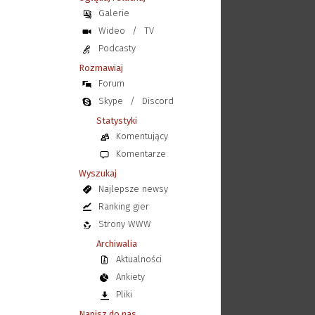
Galerie
Wideo
/
TV
Podcasty
Rozmawiaj
Forum
Skype
/
Discord
Statystyki
Komentujący
Komentarze
Wyszukaj
Najlepsze newsy
Ranking gier
Strony WWW
Archiwalia
Aktualności
Ankiety
Pliki
Napisz do nas