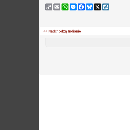
Copy
Email
WhatsApp
Messenger
Facebook
Bluesky
X
Wykop
Link
<< Nadchodzą Indianie