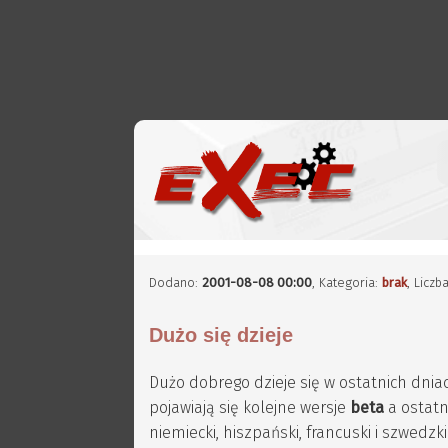
Dodano:
2001-08-08 00:00
, Kategoria:
brak
, Licz
Dużo się dzieje
Dużo dobrego dzieje się w ostatnich dni
pojawiają się kolejne wersje
beta
a ostatn
niemiecki, hiszpański, francuski i szwedzki