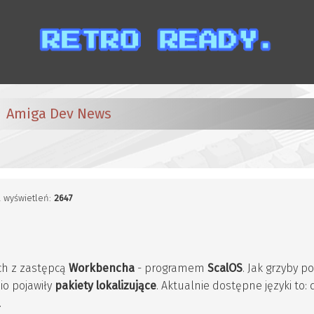
Amiga Dev News
ba wyświetleń:
2647
ach z zastępcą
Workbencha
- programem
ScalOS
. Jak grzyby p
io pojawiły
pakiety lokalizujące
. Aktualnie dostępne języki to: 
.