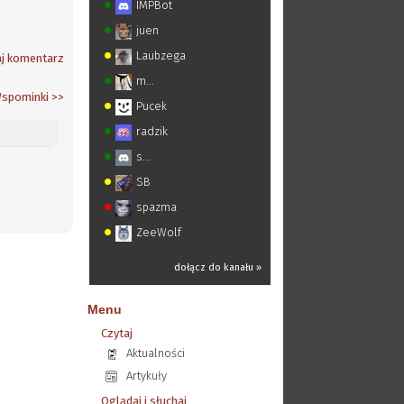
IMPBot
juen
Laubzega
j komentarz
m...
spominki
>>
Pucek
radzik
s...
SB
spazma
ZeeWolf
dołącz do kanału »
Menu
Czytaj
Aktualności
Artykuły
Oglądaj i słuchaj