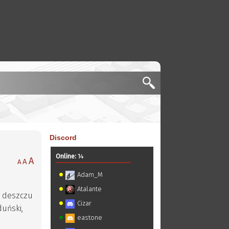
Discord
Online:
14
A
A
A
Adam_M
Atalante
o deszczu
Cizar
duński,
eastone