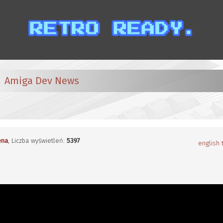
Amiga Dev News
ena
, Liczba wyświetleń:
5397
english 