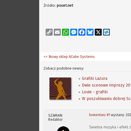
Źródło:
pouet.net
Copy
Email
WhatsApp
Messenger
Facebook
Bluesky
X
Wykop
Link
<< Nowy sklep ACube Systems
Zobacz podobne newsy:
Grafiki Lazura
Dwie scenowe imprezy 201
Louie - grafiki
W poszukiwaniu dobrej Sce
komentarz #1
wysłany: 202
SZAMAN
Redaktor
Świetna muzyka i efekt 