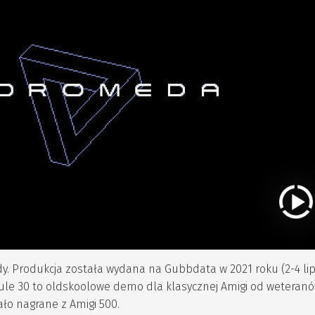
 Produkcja została wydana na Gubbdata w 2021 roku (2-4 lip
 Rule 30 to oldskoolowe demo dla klasycznej Amigi od weteranó
ło nagrane z Amigi 500.