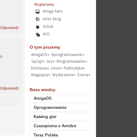
Wspieramy
Amiga Fans
eXec blog
GGUA
Odpowiedz
ATO
O tym piszemy
AmigaOS»
Oprogramowanie»
ją
Sprzęt»
Gry»
Programowanie»
Emulacja»
Linux»
Publicytyka»
Magazyny»
Wydarzenia»
Scena»
Odpowiedz
Baza wiedzy
AmigaOS
Oprogramowanie
Katalog gier
Czasopisma o Amidze
Teraz Polska