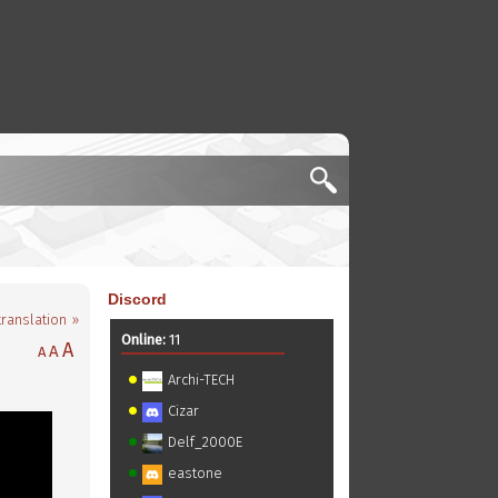
Discord
translation »
Online:
11
A
A
A
Archi-TECH
Cizar
Delf_2000E
eastone