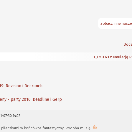
zobacz inne nasze
Doda
QEMU 6.1 z emulacją P
9: Revision i Decrunch
ny - party 2016: Deadline i Gerp
1-07-30 14:22
z piłeczkami w końcówce fantastyczny! Podoba mi się.