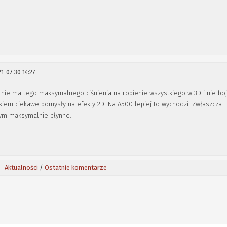
1-07-30 14:27
e nie ma tego maksymalnego ciśnienia na robienie wszystkiego w 3D i nie bo
kiem ciekawe pomysły na efekty 2D. Na A500 lepiej to wychodzi. Zwłaszcza
tym maksymalnie płynne.
Aktualności
/
Ostatnie komentarze