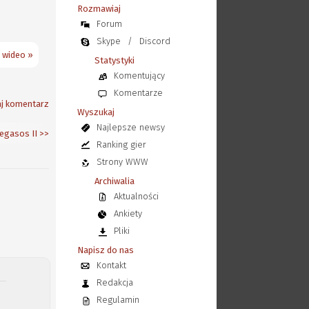
Rozmawiaj
Forum
Skype
/
Discord
 wideo »
Statystyki
Komentujący
Komentarze
j komentarz
Wyszukaj
Najlepsze newsy
egasos II
>>
Ranking gier
Strony WWW
Archiwalia
Aktualności
Ankiety
Pliki
Napisz do nas
Kontakt
Redakcja
Regulamin