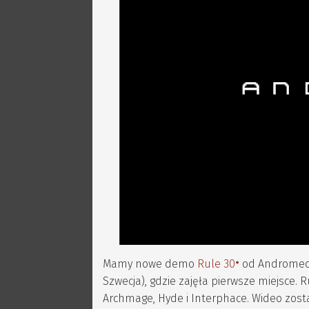
Mamy nowe demo
Rule 30
od Andromedy.
Szwecja), gdzie zajęła pierwsze miejsce.
Archmage, Hyde i Interphace. Wideo zosta