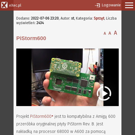
Logowanie
eXec.pl
Dodano:
2022-07-06 23:20
,
Autor:
st
, Kategoria:
Sprzęt
, Liczba
wyświetleń:
2434
A
A
A
PiStorm600
Projekt
PiStorm600
jest to kompatybilna z Amigą 600
przeróbka oryginalnej płyty PiStorm Rev. B. Jest
nakładką na procesor 68000 w A600 za pomocą