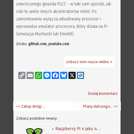
odwróconego gniazda PLCC - w taki sam sposób, jak
robi to wiele innych akceleratorów A600. Po
zamontowaniu wyłącza wbudowany procesor i
wprowadza emulator procesora, który działa na Pi
(emulacja Mushashi lub Emu68).
Źródło:
github.com, youtube.com
zobacz inne nasze wideo »
Copy
Email
WhatsApp
Messenger
Facebook
Bluesky
X
Wykop
Link
Dodaj komentarz
<< Zakup Amigi w 2022 roku
Plany dalszego sprzętu od Commodore
>>
Zobacz podobne newsy:
Raspberry Pi 4 jako nowa Amiga NG?