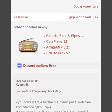
Dodaj komentarz
<< Janosik
grip WorldWideWeb Server 2.1
>>
Zobacz podobne newsy:
Galeria: Bars & Pipes Professional
CutePiano 1.1
AmigaAMP 3.27
ProTrekkr 2.5.5
Discord (online:
9
) «»
Kornel Lesinski
Czytelnik
komentarz #1
wysłany: brak daty
cyzli nowa wersja bedzie sie roznic poza switchami
kompilatora tylko linijka: