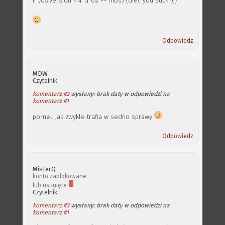
if (os.version < 4 || os == mos) {die("you suck");}
Odpowiedz
MDW
Czytelnik
komentarz #2
wysłany: brak daty w odpowiedzi na
komentarz #1
porneL jak zwykle trafia w sedno sprawy
Odpowiedz
MisterQ
konto zablokowane
lub usunięte
Czytelnik
komentarz #3
wysłany: brak daty w odpowiedzi na
komentarz #1