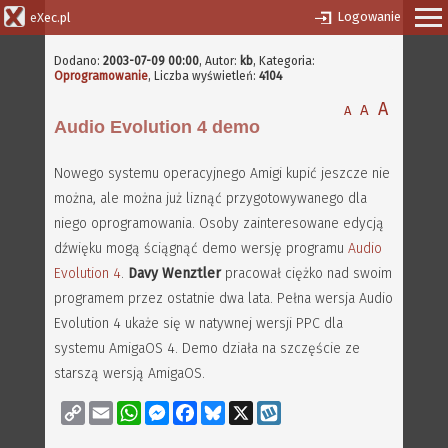
Logowanie
eXec.pl
Dodano:
2003-07-09 00:00
,
Autor:
kb
, Kategoria:
Oprogramowanie
, Liczba wyświetleń:
4104
A
A
A
Audio Evolution 4 demo
Nowego systemu operacyjnego Amigi kupić jeszcze nie
można, ale można już liznąć przygotowywanego dla
niego oprogramowania. Osoby zainteresowane edycją
dźwięku mogą ściągnąć demo wersję programu
Audio
Evolution 4
.
Davy Wenztler
pracował ciężko nad swoim
programem przez ostatnie dwa lata. Pełna wersja Audio
Evolution 4 ukaże się w natywnej wersji PPC dla
systemu AmigaOS 4. Demo działa na szczęście ze
starszą wersją AmigaOS.
Copy
Email
WhatsApp
Messenger
Facebook
Bluesky
X
Wykop
Link