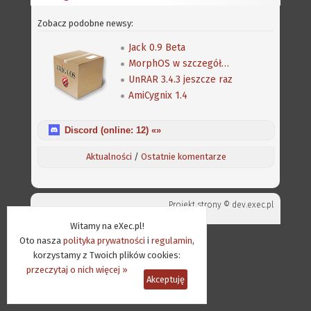
Zobacz podobne newsy:
Jack 0.9 Beta
MorphOS w szczegółach
UnRAR 3.4.3 jeszcze raz
AmiCygnix 1.4
Discord (online:
12
) «»
Aktualności
/
Ostatnie komentarze
Projekt strony ©
dev.exec.pl
Witamy na eXec.pl!
Oto nasza
polityka prywatności
i
regulamin
,
korzystamy z Twoich plików cookies:
przeczytaj o nich więcej »
Akceptuję