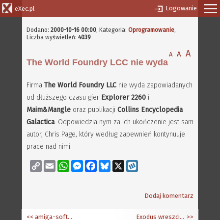
Logowanie
eXec.pl
Dodano:
2000-10-16 00:00
, Kategoria:
Oprogramowanie
,
Liczba wyświetleń:
4039
A
A
A
The World Foundry LCC nie wyda
Firma
The World Foundry LLC
nie wyda zapowiadanych
od dłuższego czasu gier
Explorer 2260
i
Maim&Mangle
oraz publikacji
Collins Encyclopedia
Galactica
. Odpowiedzialnym za ich ukończenie jest sam
autor, Chris Page, który według zapewnień kontynuuje
prace nad nimi.
Copy
Email
WhatsApp
Messenger
Facebook
Bluesky
X
Wykop
Link
Dodaj komentarz
<< amiga-software.com znika
Exodus wreszcie skończony
>>