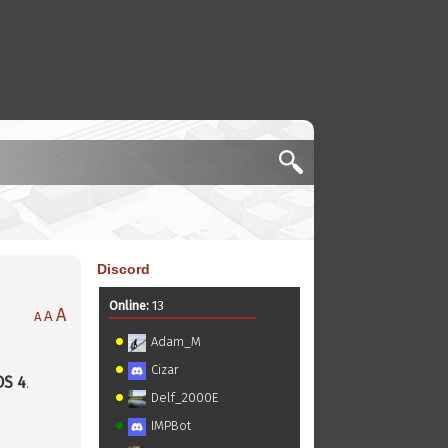
Discord
Online:
13
A
A
A
Adam_M
Cizar
OS 4
.
Delf_2000E
IMPBot