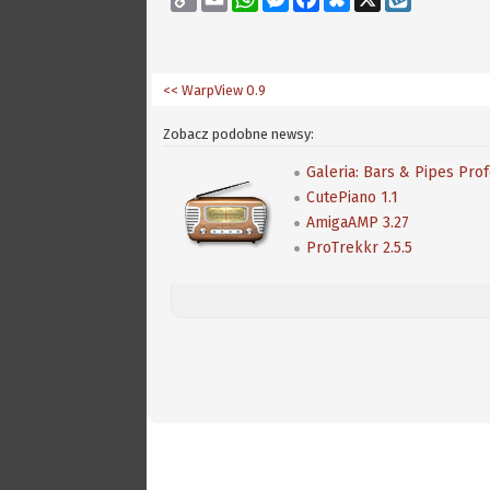
Link
<< WarpView 0.9
Zobacz podobne newsy:
Galeria: Bars & Pipes Pro
CutePiano 1.1
AmigaAMP 3.27
ProTrekkr 2.5.5