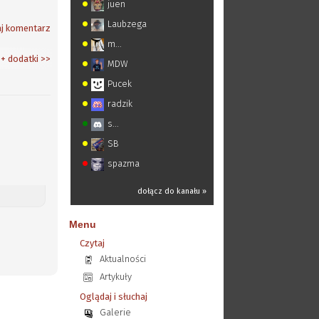
juen
Laubzega
j komentarz
m...
 + dodatki
>>
MDW
Pucek
radzik
s...
SB
spazma
dołącz do kanału »
Menu
Czytaj
Aktualności
Artykuły
Oglądaj i słuchaj
Galerie