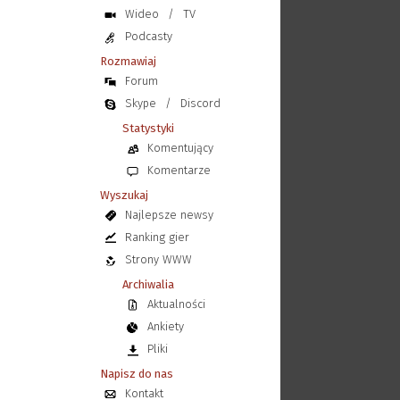
Wideo
/
TV
Podcasty
Rozmawiaj
Forum
Skype
/
Discord
Statystyki
Komentujący
Komentarze
Wyszukaj
Najlepsze newsy
Ranking gier
Strony WWW
Archiwalia
Aktualności
Ankiety
Pliki
Napisz do nas
Kontakt