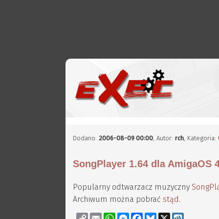
Dodano:
2006-08-09 00:00
,
Autor:
rch
, Kategoria:
SongPlayer 1.64 dla AmigaOS 
Popularny odtwarzacz muzyczny
SongPl
Archiwum można pobrać
stąd
.
Copy
Email
WhatsApp
Messenger
Facebook
Bluesky
X
Wykop