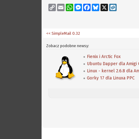
Copy
Email
WhatsApp
Messenger
Facebook
Bluesky
X
Wykop
Link
<< SimpleMail 0.32
Zobacz podobne newsy:
Fienix i Arctic Fox
Ubuntu Dapper dla Amigi
Linux - kernel 2.6.8 dla A
Gorky 17 dla Linuxa PPC