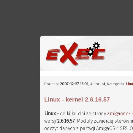
Dodano:
2007-12-27 13:01
,
Autor:
st
, Kategoria:
Lin
Linux - kernel 2.6.16.57
Linux
- od kilku dni ze strony
amigaone-li
wersji
2.6.16.57
. Moduły zawierają sterown
odczyt danych z partycji AmigaOS 4 SFS.