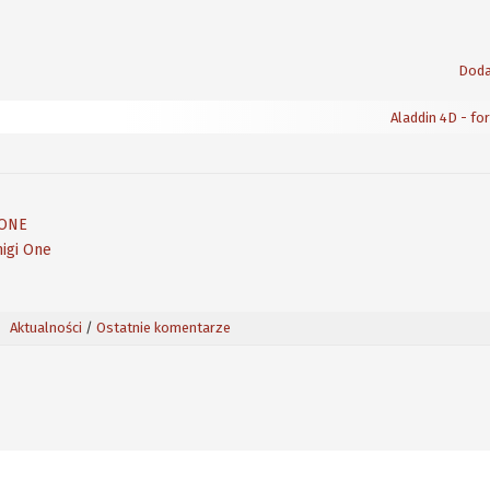
Doda
Aladdin 4D - fo
 ONE
migi One
Aktualności
/
Ostatnie komentarze