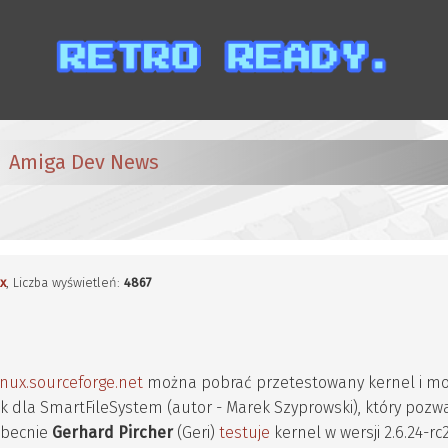
Amiga Dev News
ux
, Liczba wyświetleń:
4867
nux.sourceforge.net
można pobrać przetestowany kernel i m
ik dla SmartFileSystem (autor - Marek Szyprowski), który pozw
 Obecnie
Gerhard Pircher
(Geri)
testuje
kernel w wersji 2.6.24-rc2