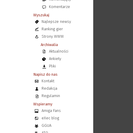
Komentarze
Wyszukaj
Najlepsze newsy
Ranking gier
Strony WWW
Archiwalia
Aktualności
Ankiety
Pliki
Napisz do nas
Kontakt
Redakcja
Regulamin
Wspieramy
Amiga Fans
eXec blog
GGUA
ATO