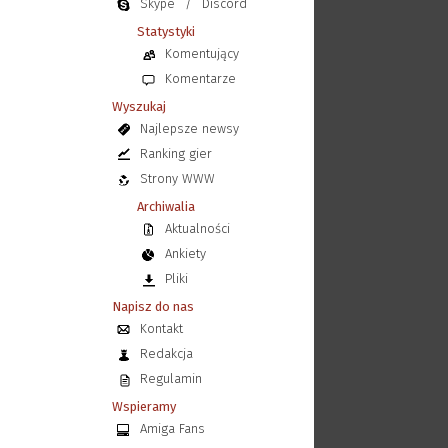
Skype
/
Discord
Statystyki
Komentujący
Komentarze
Wyszukaj
Najlepsze newsy
Ranking gier
Strony WWW
Archiwalia
Aktualności
Ankiety
Pliki
Napisz do nas
Kontakt
Redakcja
Regulamin
Wspieramy
Amiga Fans