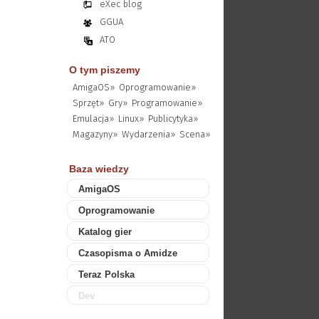
eXec blog
GGUA
ATO
O tym piszemy
AmigaOS»
Oprogramowanie»
Sprzęt»
Gry»
Programowanie»
Emulacja»
Linux»
Publicytyka»
Magazyny»
Wydarzenia»
Scena»
Baza wiedzy
AmigaOS
Oprogramowanie
Katalog gier
Czasopisma o Amidze
Teraz Polska
Dev