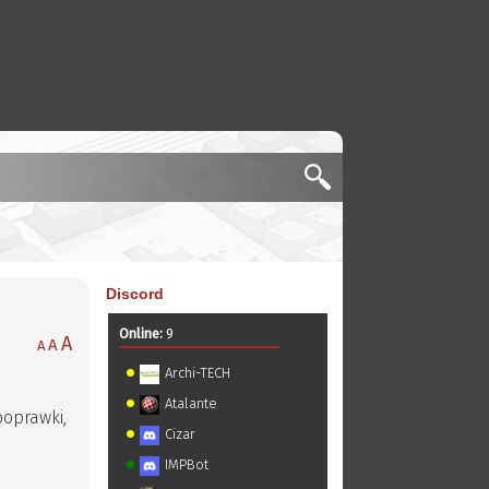
Discord
Online:
9
A
A
A
Archi-TECH
Atalante
poprawki,
Cizar
IMPBot