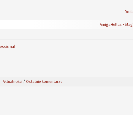
Doda
AmigaHellas - Maga
fessional
Aktualności
/
Ostatnie komentarze