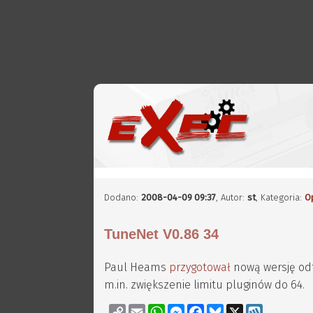
Dodano:
2008-04-09 09:37
,
Autor:
st
, Kategoria:
O
TuneNet V0.86 34
Paul Heams
przygotował
nową wersję o
m.in. zwiększenie limitu pluginów do 64.
Copy
Email
WhatsApp
Messenger
Facebook
Bluesky
X
Wykop