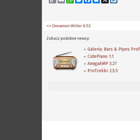
Link
<< Cinnamon Writer 0.52
Zobacz podobne newsy:
Galeria: Bars & Pipes Pro
CutePiano 1.1
AmigaAMP 3.27
ProTrekkr 2.5.5