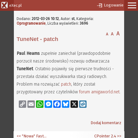
Logowanie
eXec.pl
Dodano:
2012-03-26 10:12
,
Autor:
st
, Kategoria:
Oprogramowanie
, Liczba wyświetleń:
3696
A
A
A
TuneNet - patch
Paul Heams
zupełnie zaniechał (prawdopodobnie
porzucił nasze środowisko) rozwoju odtwarzacza
TuneNet
. Ostatnio pojawiły się pierwsze trudności -
przestała działać wyszukiwarka stacji radiowych.
Problem ma rozwiązać
patch
, który został
przygotowany przez czytelników
forum amigaworld.net
.
Copy
Email
WhatsApp
Messenger
Facebook
Bluesky
X
Wykop
Link
Dodaj komentarz
<< "Nowa" FastATA wcale nie taka nowa...
CPointer 2.4
>>