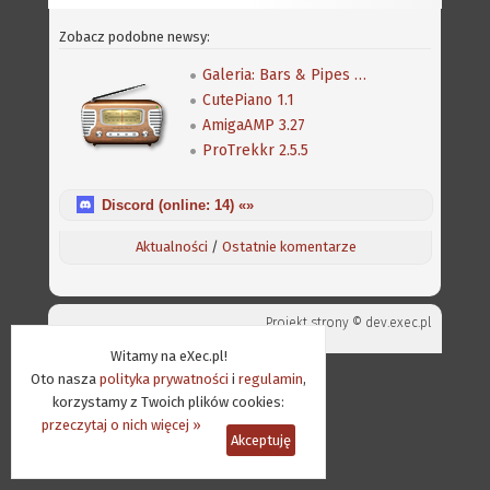
Zobacz podobne newsy:
Galeria: Bars & Pipes Professional
CutePiano 1.1
AmigaAMP 3.27
ProTrekkr 2.5.5
Discord (online:
14
) «»
Aktualności
/
Ostatnie komentarze
Projekt strony ©
dev.exec.pl
Witamy na eXec.pl!
Oto nasza
polityka prywatności
i
regulamin
,
korzystamy z Twoich plików cookies:
przeczytaj o nich więcej »
Akceptuję