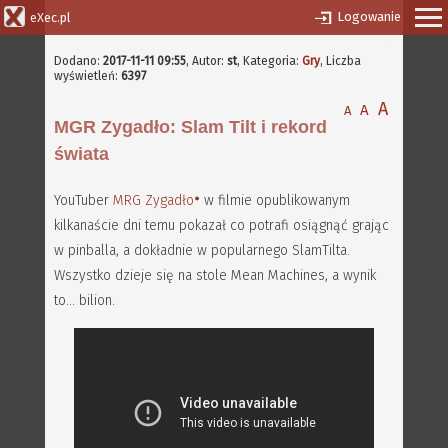
Logowanie
eXec.pl
Dodano:
2017-11-11 09:55
,
Autor:
st
, Kategoria:
Gry
, Liczba
wyświetleń:
6397
A
A
A
MGR Zygadło: Slam Tilt i rekord
świata
YouTuber
MRG Zygadło
w filmie opublikowanym
kilkanaście dni temu pokazał co potrafi osiągnąć grając
w pinballa, a dokładnie w popularnego SlamTilta.
Wszystko dzieje się na stole Mean Machines, a wynik
to... bilion.