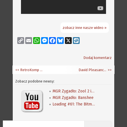
zobacz inne nasze wideo »
Copy
Email
WhatsApp
Messenger
Facebook
Bluesky
X
Wykop
Link
Dodaj komentarz
<< RetroKomp / Load Error 2017 - wyniki scenowego party
David Pleasance - kolejne wywiady
>>
Zobacz podobne newsy:
MGR Zygadło: Zool 2 i jego antypirackie zabezpieczenie...
MGR Zygadło: Banshee
Loading #61: The Bitmap Brothers
Discord (online:
13
) «»