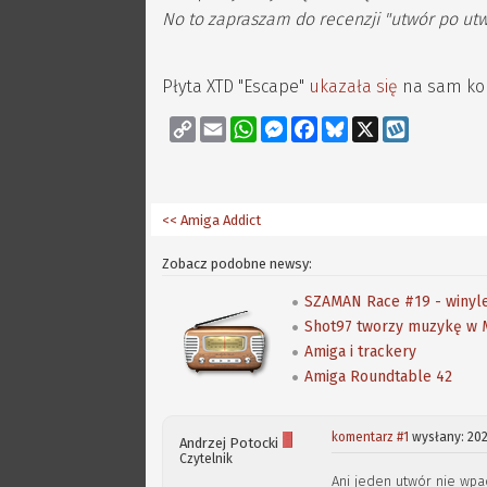
No to zapraszam do recenzji "utwór po ut
Płyta XTD "Escape"
ukazała się
na sam kon
Copy
Email
WhatsApp
Messenger
Facebook
Bluesky
X
Wykop
Link
<< Amiga Addict
Zobacz podobne newsy:
SZAMAN Race #19 - winyle
Shot97 tworzy muzykę w 
Amiga i trackery
Amiga Roundtable 42
komentarz #1
wysłany: 202
Andrzej Potocki
Czytelnik
Ani jeden utwór nie wp