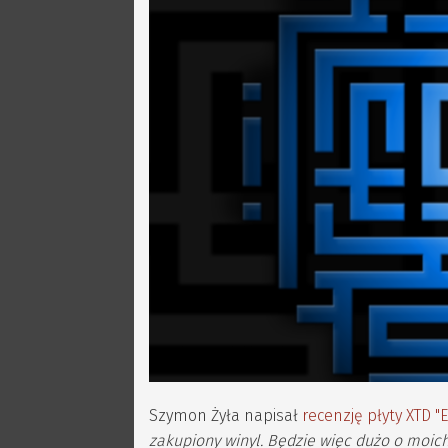
Szymon Żyła napisał
recenzję płyty XTD "
zakupiony winyl. Będzie więc dużo o moi