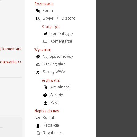
Rozmawiaj
Forum
Skype
/
Discord
Statystyki
Komentujący
Komentarze
j komentarz
Wyszukaj
Najlepsze newsy
gotowania
>>
Ranking gier
Strony WWW
Archiwalia
Aktualności
Ankiety
Pliki
Napisz do nas
Kontakt
Redakcja
Regulamin