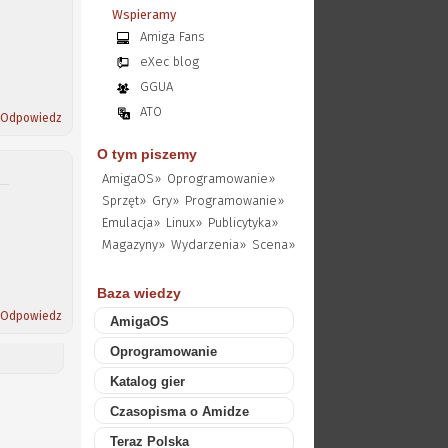
Wspieramy
Amiga Fans
eXec blog
GGUA
ATO
Odpowiedz
O tym piszemy
AmigaOS»
Oprogramowanie»
Sprzęt»
Gry»
Programowanie»
Emulacja»
Linux»
Publicytyka»
Magazyny»
Wydarzenia»
Scena»
Baza wiedzy
Odpowiedz
AmigaOS
Oprogramowanie
Katalog gier
Czasopisma o Amidze
Teraz Polska