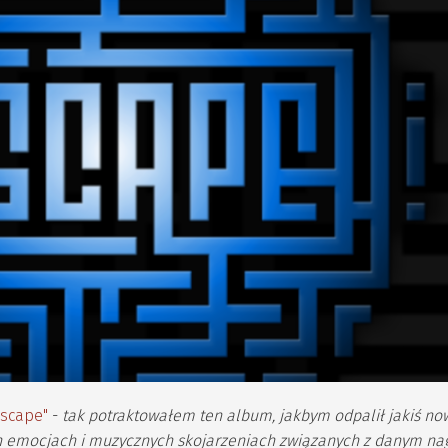
Escape"
-
tak potraktowałem ten album, jakbym odpalił jakiś no
ch emocjach i muzycznych skojarzeniach związanych z danym na