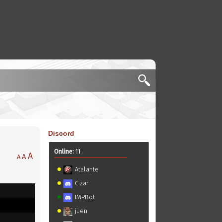
Discord
Online:
11
A
A
A
Atalante
Cizar
IMPBot
juen