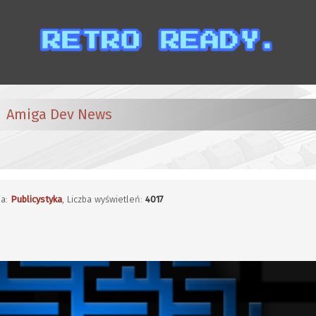
Amiga Dev News
ia:
Publicystyka
, Liczba wyświetleń:
4017