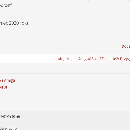
worze"
.
iec 2020 roku.
Doda
Moje boje z AmigaOS 4.1 FE update2: Przy
 i Amiga
MIDI
1-01-14 07:46
ada w ucho