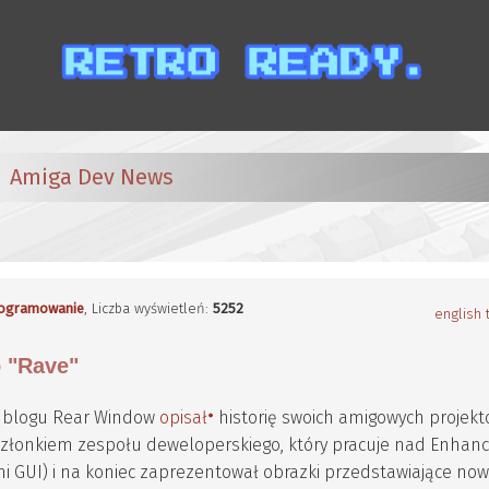
Amiga Dev News
ogramowanie
, Liczba wyświetleń:
5252
english 
o "Rave"
im blogu Rear Window
opisał
historię swoich amigowych projek
t członkiem zespołu deweloperskiego, który pracuje nad Enhan
i GUI) i na koniec zaprezentował obrazki przedstawiające now