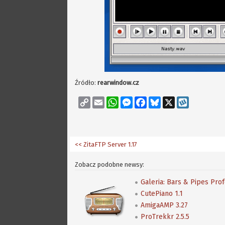
Źródło:
rearwindow.cz
Copy
Email
WhatsApp
Messenger
Facebook
Bluesky
X
Wykop
Link
<< ZitaFTP Server 1.17
Zobacz podobne newsy:
Galeria: Bars & Pipes Pro
CutePiano 1.1
AmigaAMP 3.27
ProTrekkr 2.5.5