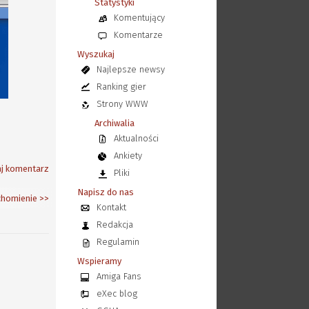
Statystyki
Komentujący
Komentarze
Wyszukaj
Najlepsze newsy
Ranking gier
Strony WWW
Archiwalia
Aktualności
Ankiety
j komentarz
Pliki
Napisz do nas
chomienie
>>
Kontakt
Redakcja
Regulamin
Wspieramy
Amiga Fans
eXec blog