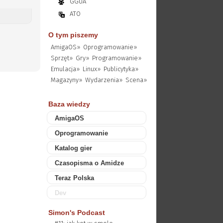
GGUA
ATO
O tym piszemy
AmigaOS»
Oprogramowanie»
Sprzęt»
Gry»
Programowanie»
Emulacja»
Linux»
Publicytyka»
Magazyny»
Wydarzenia»
Scena»
Baza wiedzy
AmigaOS
Oprogramowanie
Katalog gier
Czasopisma o Amidze
Teraz Polska
Dev
Simon's Podcast