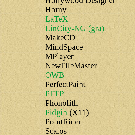
Hollywood Designer
Horny
LaTeX
LinCity-NG (gra)
MakeCD
MindSpace
MPlayer
NewFileMaster
OWB
PerfectPaint
PFTP
Phonolith
Pidgin
(X11)
PointRider
Scalos