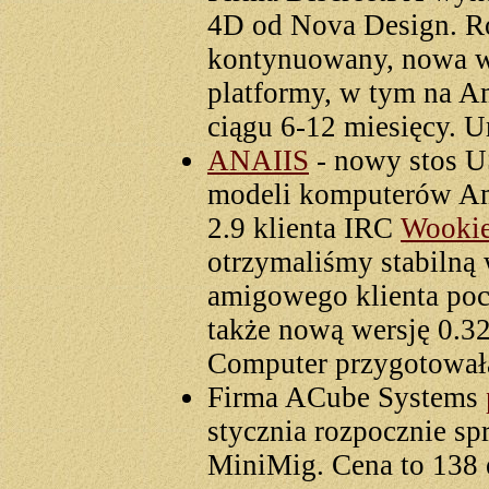
4D od Nova Design. R
kontynuowany, nowa we
platformy, w tym na A
ciągu 6-12 miesięcy. 
ANAIIS
- nowy stos U
modeli komputerów Ami
2.9 klienta IRC
Wooki
otrzymaliśmy stabilną 
amigowego klienta po
także nową wersję 0.
Computer przygotował
Firma ACube Systems
stycznia rozpocznie s
MiniMig. Cena to 138 e