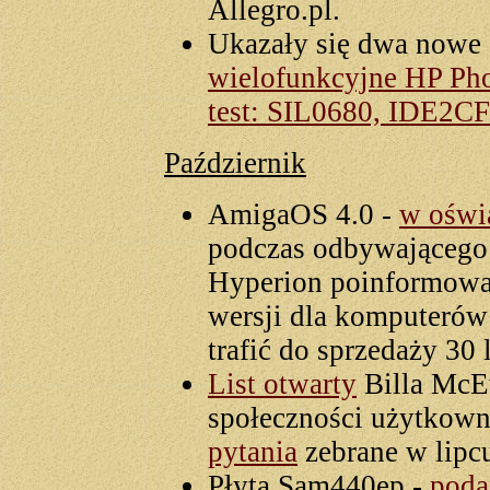
Allegro.pl.
Ukazały się dwa nowe 
wielofunkcyjne HP Ph
test: SIL0680, IDE2C
Październik
AmigaOS 4.0 -
w oświ
podczas odbywającego
Hyperion poinformowa
wersji dla komputeró
trafić do sprzedaży 30 
List otwarty
Billa McE
społeczności użytkow
pytania
zebrane w lipcu
Płyta Sam440ep -
poda