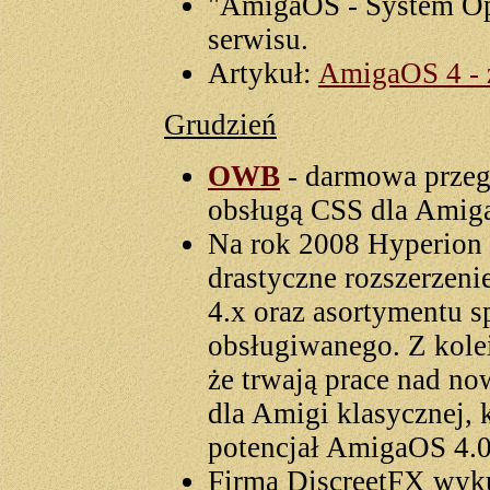
"AmigaOS - System Op
serwisu.
Artykuł:
AmigaOS 4 - z
Grudzień
OWB
- darmowa prze
obsługą CSS dla Amig
Na rok 2008 Hyperion
drastyczne rozszerzen
4.x oraz asortymentu 
obsługiwanego. Z kole
że trwają prace nad n
dla Amigi klasycznej,
potencjał AmigaOS 4.0
Firma DiscreetFX wyk