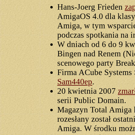
Hans-Joerg Frieden
za
AmigaOS 4.0 dla klas
Amiga, w tym wsparcie
podczas spotkania na i
W dniach od 6 do 9 kw
Bingen nad Renem (N
scenowego party Break
Firma ACube Systems S
Sam440ep
.
20 kwietnia 2007
zmar
serii Public Domain.
Magazyn Total Amiga k
rozesłany został ostatn
Amiga. W środku można