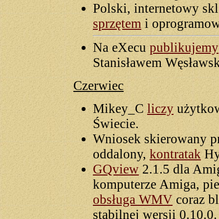
Polski, internetowy sk
sprzętem
i oprogramow
Na eXecu
publikujemy
Stanisławem Węsławs
Czerwiec
Mikey_C
liczy
użytko
Świecie.
Wniosek skierowany p
oddalony,
kontratak
Hy
GQview
2.1.5 dla Ami
komputerze Amiga, pie
obsługa WMV
coraz bl
stabilnej wersji 0.10.0.