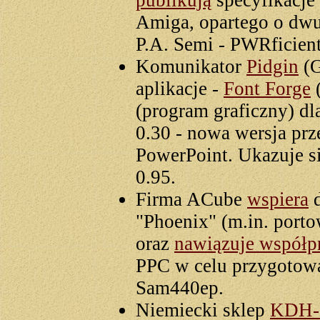
publikują
specyfikacje
Amiga, opartego o dw
P.A. Semi - PWRficie
Komunikator
Pidgin
(G
aplikacje -
Font Forge
(
(program graficzny) d
0.30 - nowa wersja pr
PowerPoint. Ukazuje si
0.95.
Firma ACube
wspiera
d
"Phoenix" (m.in. porto
oraz
nawiązuje współp
PPC w celu przygotowan
Sam440ep.
Niemiecki sklep
KDH-D