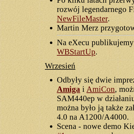
Po kilku latach przer
rozwój legendarnego F
NewFileMaster
.
Martin Merz przygotow
Na eXecu publikujemy 
WBStartUp
.
Wrzesień
Odbyły się dwie impr
Amiga
i
AmiCon
, moż
SAM440ep w działaniu
można było ją także 
4.0 na A1200/A4000.
Scena - nowe demo Ki