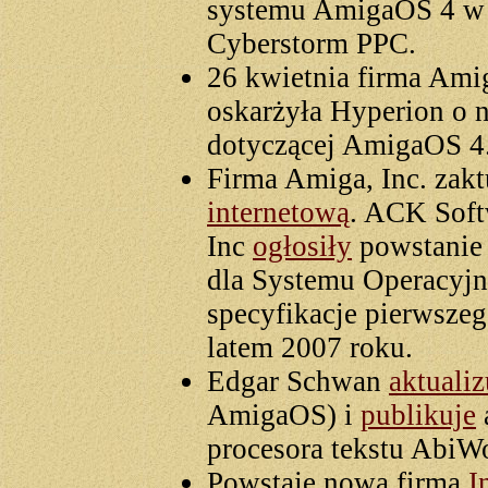
systemu AmigaOS 4 w 
Cyberstorm PPC.
26 kwietnia firma Ami
oskarżyła Hyperion o 
dotyczącej AmigaOS 4
Firma Amiga, Inc. zak
internetową
. ACK Soft
Inc
ogłosiły
powstanie
dla Systemu Operacyjn
specyfikacje pierwszeg
latem 2007 roku.
Edgar Schwan
aktualiz
AmigaOS) i
publikuje
procesora tekstu AbiW
Powstaje nowa firma
I