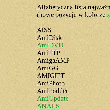
Alfabetyczna lista najważn
(nowe pozycje w kolorze
AISS
AmiDisk
AmiDVD
AmiFTP
AmigaAMP
AmiGG
AMIGIFT
AmiPhoto
AmiPodder
AmiUpdate
ANAIIS