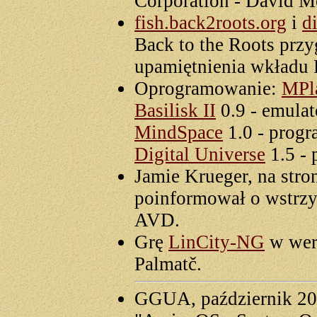
Corporation - David M
fish.back2roots.org
i
d
Back to the Roots przy
upamiętnienia wkładu 
Oprogramowanie:
MPl
Basilisk II
0.9 - emula
MindSpace
1.0 - progr
Digital Universe
1.5 - 
Jamie Krueger, na stro
poinformował o wstrzy
AVD.
Grę
LinCity-NG
w wers
Palmatč.
GGUA, październik 20