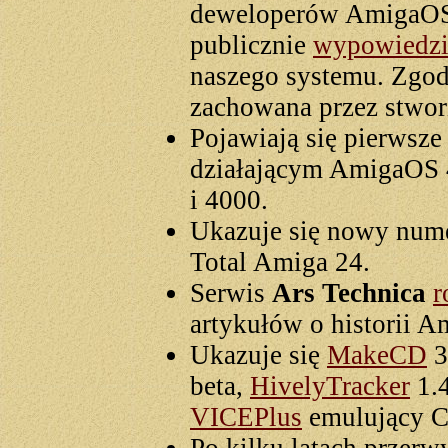
deweloperów AmigaOS 
publicznie
wypowiedzi
naszego systemu. Zgod
zachowana przez stwor
Pojawiają się pierwsze
działającym AmigaOS 
i 4000.
Ukazuje się nowy num
Total Amiga 24.
Serwis
Ars Technica
r
artykułów o historii A
Ukazuje się
MakeCD
3
beta,
HivelyTracker
1.4
VICEPlus
emulujący 