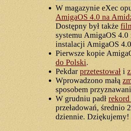
W magazynie eXec opub
AmigaOS 4.0 na Amidze
Dostępny był także
fil
systemu AmigaOS 4.0 
instalacji AmigaOS 4.
Pierwsze kopie Amiga
do Polski
.
Pekdar
przetestował
i
z
Wprowadzono małą
zm
sposobem przyznawania
W grudniu padł
rekord
przeładowań, średnio
dziennie. Dziękujemy!