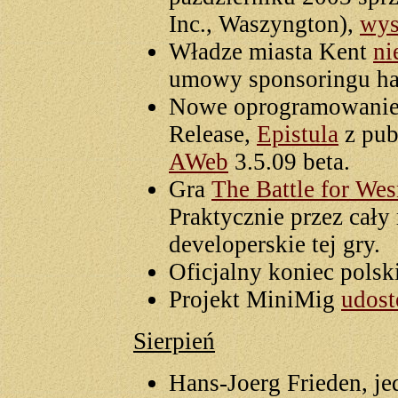
Inc., Waszyngton),
wys
Władze miasta Kent
ni
umowy sponsoringu ha
Nowe oprogramowani
Release,
Epistula
z pub
AWeb
3.5.09 beta.
Gra
The Battle for We
Praktycznie przez cały
developerskie tej gry.
Oficjalny koniec polsk
Projekt MiniMig
udost
Sierpień
Hans-Joerg Frieden, j