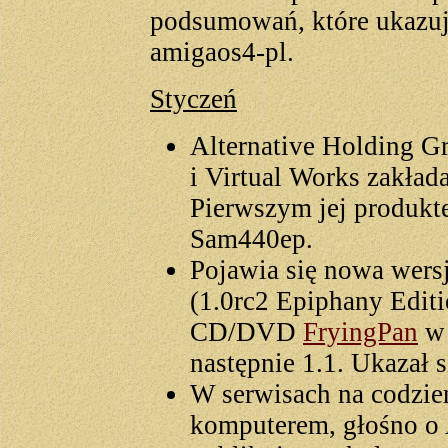
podsumowań, które ukazują
amigaos4-pl.
Styczeń
Alternative Holding Gr
i Virtual Works zakład
Pierwszym jej produkt
Sam440ep.
Pojawia się nowa wers
(1.0rc2 Epiphany Editi
CD/DVD
FryingPan
w 
następnie 1.1. Ukazał 
W serwisach na codzie
komputerem, głośno o