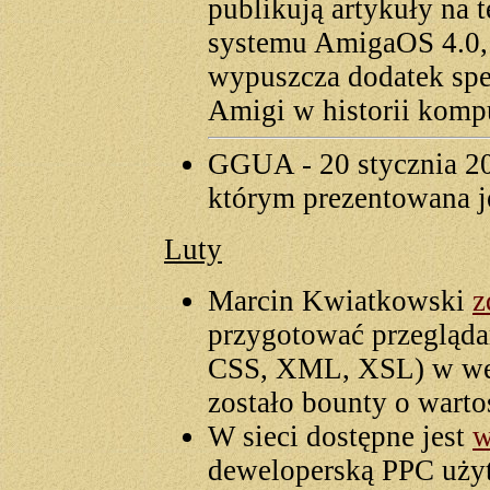
publikują artykuły na
systemu AmigaOS 4.0,
wypuszcza dodatek spec
Amigi w historii komp
GGUA - 20 stycznia 2
którym prezentowana j
Luty
Marcin Kwiatkowski
z
przygotować przegląd
CSS, XML, XSL) w wer
zostało bounty o warto
W sieci dostępne jest
w
deweloperską PPC użyt