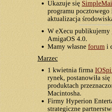
Ukazuje się
SimpleMai
programu pocztowego 
aktualizacja środowis
W eXecu publikujemy
AmigaOS 4.0.
Mamy własne
forum
i 
Marzec
1 kwietnia firma
IOSpi
rynek, postanowiła się
produktach przeznaczo
Macintosha.
Firmy Hyperion Enter
strategiczne partnerstw