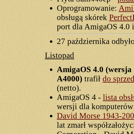
Oprogramowanie:
Ami
obsługą skórek
Perfect
port dla AmigaOS 4.0 
27 października odbyło
Listopad
AmigaOS 4.0 (wersja 
A4000)
trafił
do sprze
(netto).
AmigaOS 4 -
lista obs
wersji dla komputerów
David Morse 1943-20
lat zmarł współzałożyc