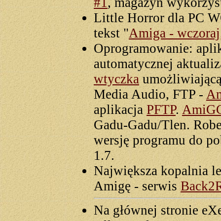
#1
, magazyn wykorzys
Little Horror dla P
tekst "
Amiga - wczoraj, 
Oprogramowanie: apli
automatycznej aktuali
wtyczka
umożliwiającą
Media Audio, FTP -
A
aplikacja
PFTP
.
AmiG
Gadu-Gadu/Tlen. Robe
wersję programu do po
1.7.
Największa kopalnia l
Amigę - serwis
Back2R
Na głównej stronie eX