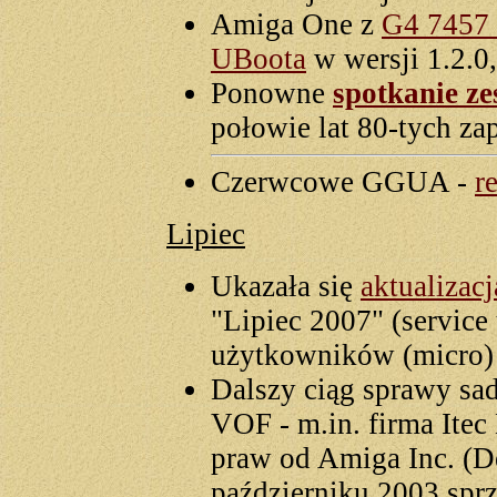
Amiga One z
G4 7457
UBoota
w wersji 1.2.0
Ponowne
spotkanie z
połowie lat 80-tych z
Czerwcowe GGUA -
r
Lipiec
Ukazała się
aktualizacj
"Lipiec 2007" (service 
użytkowników (micro)
Dalszy ciąg sprawy sa
VOF - m.in. firma Itec
praw od Amiga Inc. (De
październiku 2003 sp