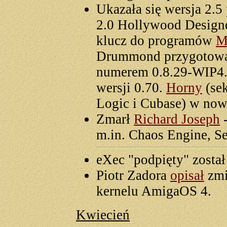
Ukazała się wersja 2.
2.0 Hollywood Design
klucz do programów
M
Drummond przygotowa
numerem 0.8.29-WIP4. 
wersji 0.70.
Horny
(se
Logic i Cubase) w nowe
Zmarł
Richard Joseph
-
m.in. Chaos Engine, Se
eXec "podpięty" został
Piotr Zadora
opisał
zmi
kernelu AmigaOS 4.
Kwiecień