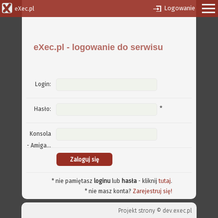
Logowanie
eXec.pl
eXec.pl - logowanie do serwisu
Login:
*
Hasło:
Konsola
- Amiga...
* nie pamiętasz
loginu
lub
hasła
- kliknij
tutaj
.
* nie masz konta?
Zarejestruj się!
Projekt strony ©
dev.exec.pl