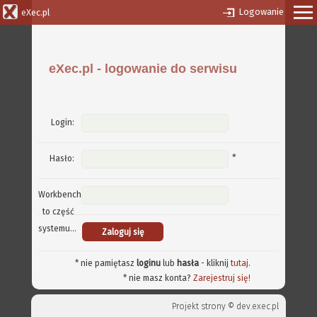
Logowanie
eXec.pl
eXec.pl - logowanie do serwisu
Login:
*
Hasło:
Workbench
to część
systemu...
* nie pamiętasz
loginu
lub
hasła
- kliknij
tutaj
.
* nie masz konta?
Zarejestruj się!
Projekt strony ©
dev.exec.pl