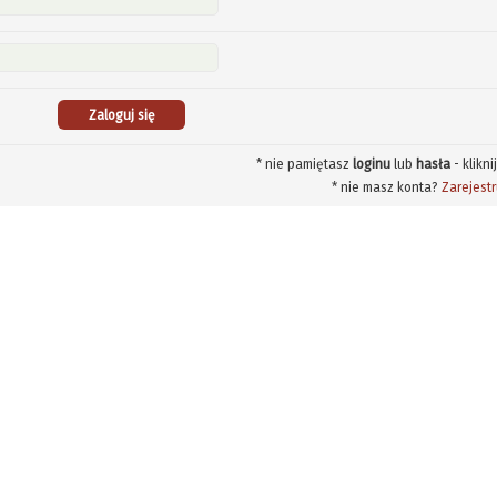
* nie pamiętasz
loginu
lub
hasła
- klikni
* nie masz konta?
Zarejestr