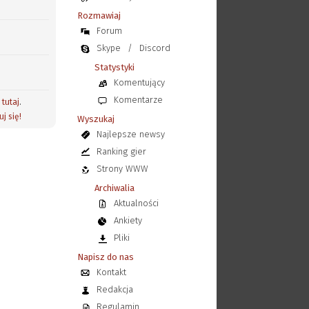
Rozmawiaj
Forum
Skype
/
Discord
Statystyki
Komentujący
Komentarze
j
tutaj
.
uj się!
Wyszukaj
Najlepsze newsy
Ranking gier
Strony WWW
Archiwalia
Aktualności
Ankiety
Pliki
Napisz do nas
Kontakt
Redakcja
Regulamin