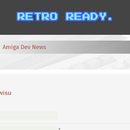
Amiga Dev News
wisu
*