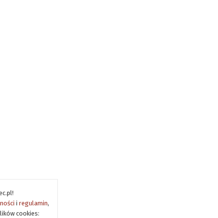
c.pl!
tności
i
regulamin
,
lików cookies: