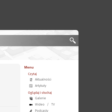
Menu
Czytaj
Aktualności
Artykuły
Oglądaj i słuchaj
Galerie
Wideo
/
TV
Podcasty