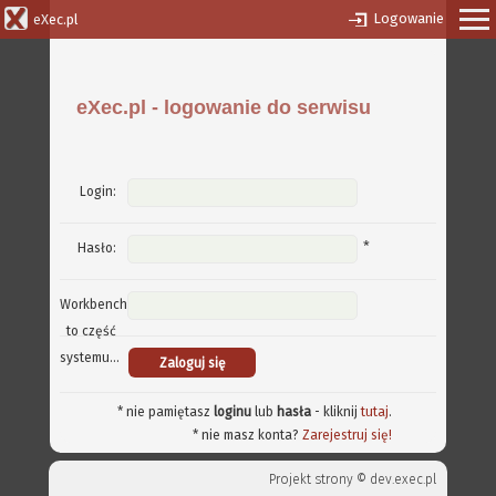
Logowanie
eXec.pl
eXec.pl - logowanie do serwisu
Login:
*
Hasło:
Workbench
to część
systemu...
* nie pamiętasz
loginu
lub
hasła
- kliknij
tutaj
.
* nie masz konta?
Zarejestruj się!
Projekt strony ©
dev.exec.pl