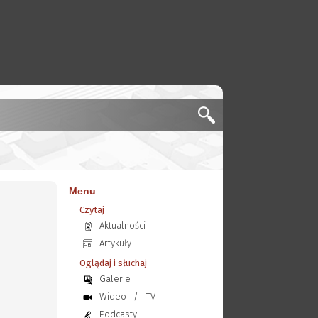
Menu
Czytaj
Aktualności
Artykuły
Oglądaj i słuchaj
Galerie
Wideo
/
TV
Podcasty