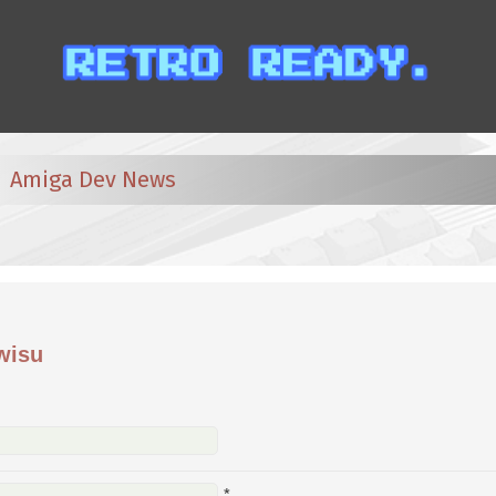
Amiga Dev News
wisu
*