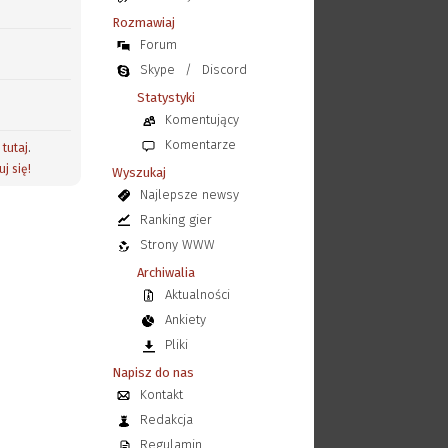
Rozmawiaj
Forum
Skype
/
Discord
Statystyki
Komentujący
Komentarze
j
tutaj
.
uj się!
Wyszukaj
Najlepsze newsy
Ranking gier
Strony WWW
Archiwalia
Aktualności
Ankiety
Pliki
Napisz do nas
Kontakt
Redakcja
Regulamin