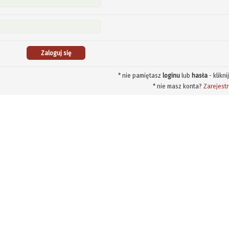
* nie pamiętasz
loginu
lub
hasła
- klikni
* nie masz konta?
Zarejestr