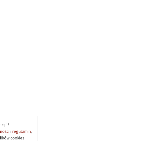
c.pl!
tności
i
regulamin
,
lików cookies: