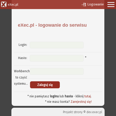
Logowanie
eXec.pl
eXec.pl - logowanie do serwisu
Login:
*
Hasło:
Workbench
to część
systemu...
* nie pamiętasz
loginu
lub
hasła
- kliknij
tutaj
.
* nie masz konta?
Zarejestruj się!
Projekt strony ©
dev.exec.pl