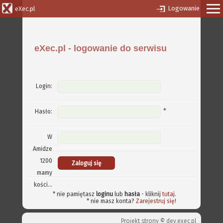
Logowanie
eXec.pl
eXec.pl - logowanie do serwisu
Login:
*
Hasło:
W
Amidze
1200
mamy
kości...
* nie pamiętasz
loginu
lub
hasła
- kliknij
tutaj
.
* nie masz konta?
Zarejestruj się!
Projekt strony ©
dev.exec.pl