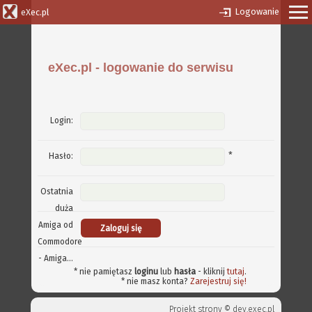
Logowanie
eXec.pl
eXec.pl - logowanie do serwisu
Login:
*
Hasło:
Ostatnia
duża
Amiga od
Commodore
- Amiga...
* nie pamiętasz
loginu
lub
hasła
- kliknij
tutaj
.
* nie masz konta?
Zarejestruj się!
Projekt strony ©
dev.exec.pl