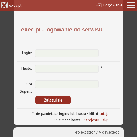
Logowanie
eXec.pl
eXec.pl - logowanie do serwisu
Login:
*
Hasło:
Gra
Super...
* nie pamiętasz
loginu
lub
hasła
- kliknij
tutaj
.
* nie masz konta?
Zarejestruj się!
Projekt strony ©
dev.exec.pl