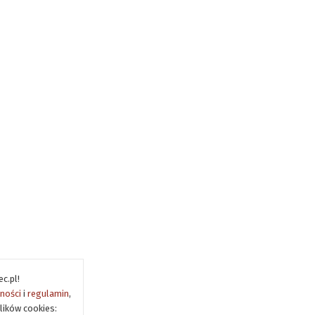
c.pl!
tności
i
regulamin
,
lików cookies: