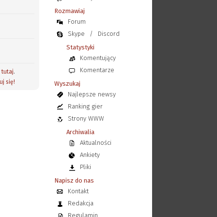
Rozmawiaj
Forum
Skype
/
Discord
Statystyki
Komentujący
Komentarze
j
tutaj
.
uj się!
Wyszukaj
Najlepsze newsy
Ranking gier
Strony WWW
Archiwalia
Aktualności
Ankiety
Pliki
Napisz do nas
Kontakt
Redakcja
Regulamin