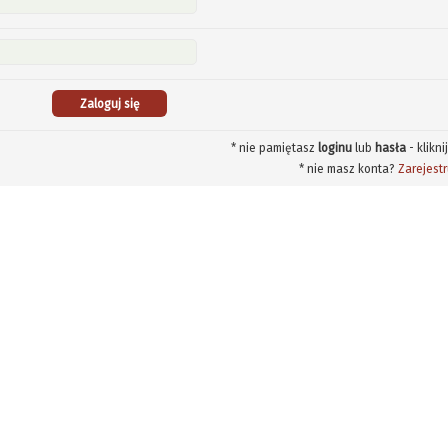
* nie pamiętasz
loginu
lub
hasła
- klikni
* nie masz konta?
Zarejestr