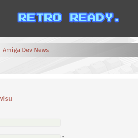
Amiga Dev News
wisu
*