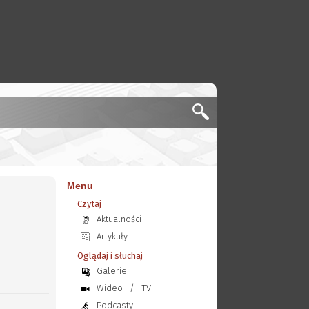
Menu
Czytaj
Aktualności
Artykuły
Oglądaj i słuchaj
Galerie
Wideo
/
TV
Podcasty