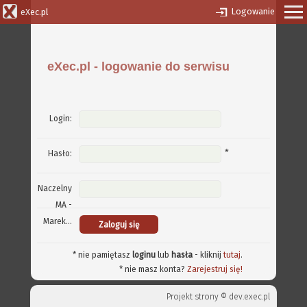
Logowanie
eXec.pl
eXec.pl - logowanie do serwisu
Login:
*
Hasło:
Naczelny
MA -
Marek...
* nie pamiętasz
loginu
lub
hasła
- kliknij
tutaj
.
* nie masz konta?
Zarejestruj się!
Projekt strony ©
dev.exec.pl