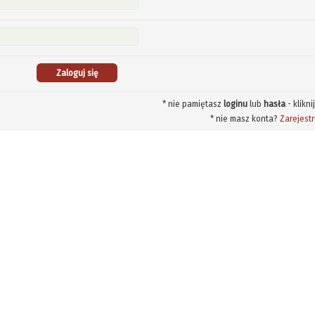
* nie pamiętasz
loginu
lub
hasła
- klikni
* nie masz konta?
Zarejestr