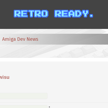
Amiga Dev News
wisu
*