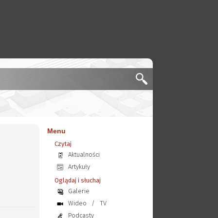
Menu
Czytaj
Aktualności
Artykuły
Oglądaj i słuchaj
Galerie
Wideo
/
TV
Podcasty