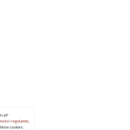
c.pl!
tności
i
regulamin
,
lików cookies: