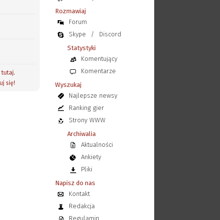
Rozmawiaj
Forum
Skype
/
Discord
Statystyki
Komentujący
Komentarze
j
tutaj
.
uj się!
Wyszukaj
Najlepsze newsy
Ranking gier
Strony WWW
Archiwalia
Aktualności
Ankiety
Pliki
Napisz do nas
Kontakt
Redakcja
Regulamin