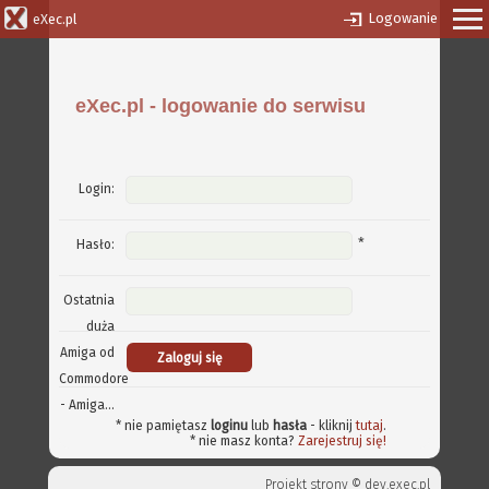
Logowanie
eXec.pl
eXec.pl - logowanie do serwisu
Login:
*
Hasło:
Ostatnia
duża
Amiga od
Commodore
- Amiga...
* nie pamiętasz
loginu
lub
hasła
- kliknij
tutaj
.
* nie masz konta?
Zarejestruj się!
Projekt strony ©
dev.exec.pl