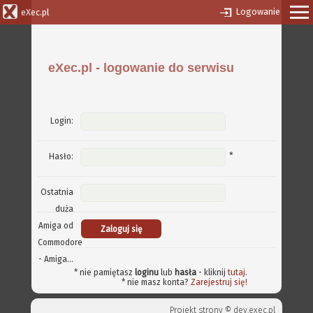
Logowanie
eXec.pl
eXec.pl - logowanie do serwisu
Login:
*
Hasło:
Ostatnia
duża
Amiga od
Commodore
- Amiga...
* nie pamiętasz
loginu
lub
hasła
- kliknij
tutaj
.
* nie masz konta?
Zarejestruj się!
Projekt strony ©
dev.exec.pl