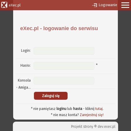
Logowanie
eXec.pl
eXec.pl - logowanie do serwisu
Login:
*
Hasło:
Konsola
- Amiga...
* nie pamiętasz
loginu
lub
hasła
- kliknij
tutaj
.
* nie masz konta?
Zarejestruj się!
Projekt strony ©
dev.exec.pl