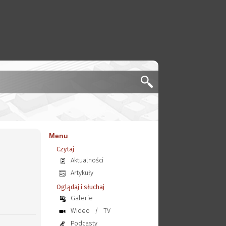
Menu
Czytaj
Aktualności
Artykuły
Oglądaj i słuchaj
Galerie
Wideo
/
TV
Podcasty