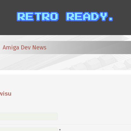
Amiga Dev News
wisu
*