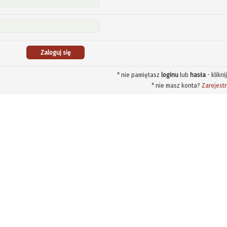
* nie pamiętasz
loginu
lub
hasła
- klikni
* nie masz konta?
Zarejestr