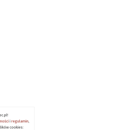
c.pl!
tności
i
regulamin
,
lików cookies: