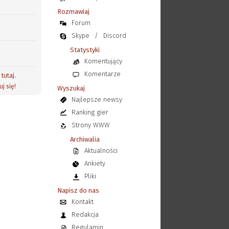
Rozmawiaj
Forum
Skype
/
Discord
Statystyki
Komentujący
Komentarze
j
tutaj
.
uj się!
Wyszukaj
Najlepsze newsy
Ranking gier
Strony WWW
Archiwalia
Aktualności
Ankiety
Pliki
Napisz do nas
Kontakt
Redakcja
Regulamin